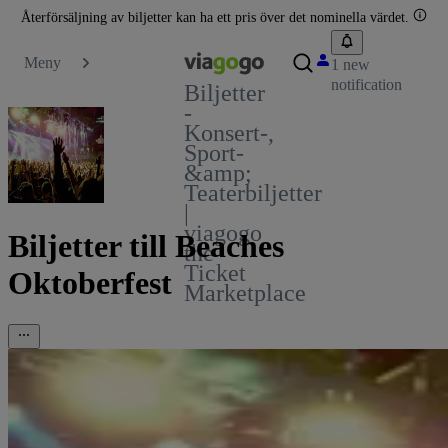
Återförsäljning av biljetter kan ha ett pris över det nominella värdet.
Meny
1 new
notification
Biljetter
-
Konsert-,
Sport-
&amp;
Teaterbiljetter
|
viagogo
Biljetter till Beaches
the
Ticket
Oktoberfest
Marketplace