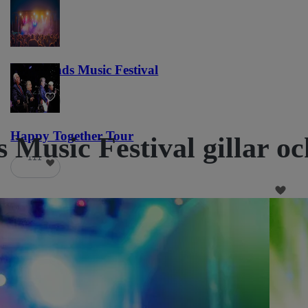
Lost Lands Music Festival
121
Happy Together Tour
s Music Festival gillar o
111