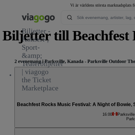
Vi är världens största marknadsplats fö
Biljetter -
Biljetter till Beachfes
Konsert-,
Sport-
1
&amp;
2 evenemang i Parksville, Kanada - Parksville Outdoor Th
Teaterbiljetter
| viagogo
the Ticket
Marketplace
Beachfest Rocks Music Festival: A Night of Bowie, 
16:00
Parksvill
Park