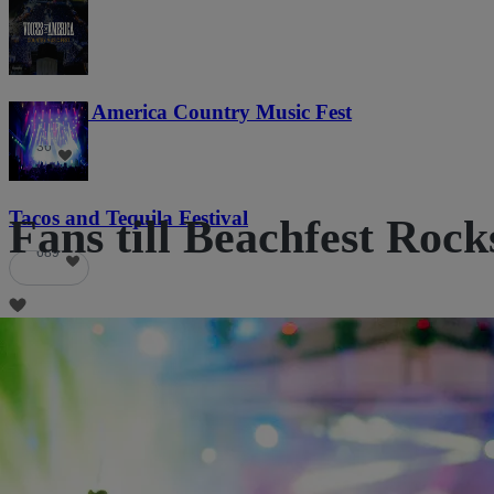
Voices of America Country Music Fest
36
Tacos and Tequila Festival
Fans till Beachfest Rock
689