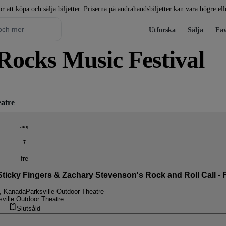
r att köpa och sälja biljetter. Priserna på andrahandsbiljetter kan vara högre el
Utforska
Sälja
Fav
t Rocks Music Festival
eatre
aug
7
fre
Sticky Fingers & Zachary Stevenson's Rock and Roll Call - 
e, Kanada
Parksville Outdoor Theatre
sville Outdoor Theatre
Slutsåld