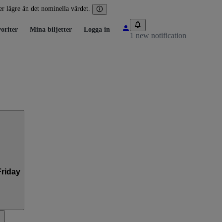
ler lägre än det nominella värdet.
oriter
Mina biljetter
Logga in
1 new notification
Friday