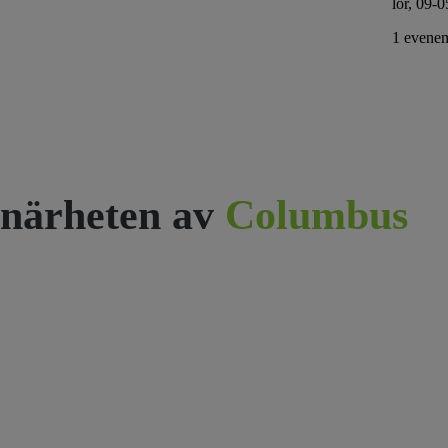
lör, 09-0
1 evenem
närheten av
Columbus