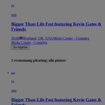
13
sön
Bigger Than Life Fest featuring Kevin Gates &
Friends
20:00
Portland, OR, USA
Moda Center - Complex
Moda Center - Complex
Se biljetter
1 evenemang p&aring; alla platser
sep
13
sön
Bigger Than Life Fest featuring Kevin Gates &
Friends