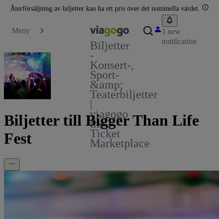
Återförsäljning av biljetter kan ha ett pris över det nominella värdet.
Meny
1 new
notification
Biljetter
-
Konsert-,
Sport-
&amp;
Teaterbiljetter
|
viagogo
Biljetter till Bigger Than Life
the
Ticket
Fest
Marketplace