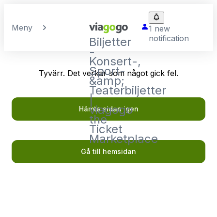
Meny
1 new
notification
Biljetter
-
Konsert-,
Sport-
Tyvärr. Det verkar som något gick fel.
&amp;
Teaterbiljetter
|
viagogo
Hämta sidan igen
the
Ticket
Marketplace
Gå till hemsidan