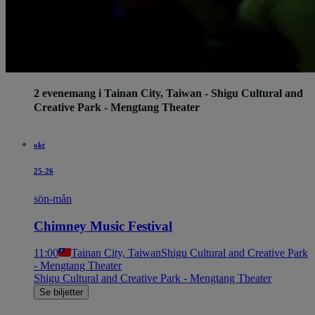
2 evenemang i Tainan City, Taiwan - Shigu Cultural and
Creative Park - Mengtang Theater
okt
25-26
sön-mån
Chimney Music Festival
11:00
Tainan City, Taiwan
Shigu Cultural and Creative Park
- Mengtang Theater
Shigu Cultural and Creative Park - Mengtang Theater
Se biljetter