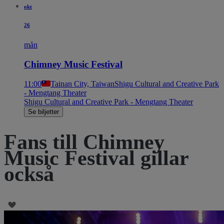
okt
26
mån
Chimney Music Festival
11:00
Tainan City, Taiwan
Shigu Cultural and Creative Park
- Mengtang Theater
Shigu Cultural and Creative Park - Mengtang Theater
Se biljetter
Fans till Chimney
Music Festival gillar
också