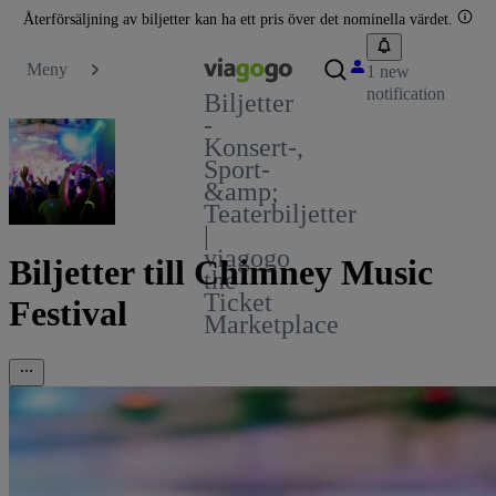
Återförsäljning av biljetter kan ha ett pris över det nominella värdet.
Meny
1 new
notification
Biljetter
-
Konsert-,
Sport-
&amp;
Teaterbiljetter
|
viagogo
Biljetter till Chimney Music
the
Ticket
Festival
Marketplace