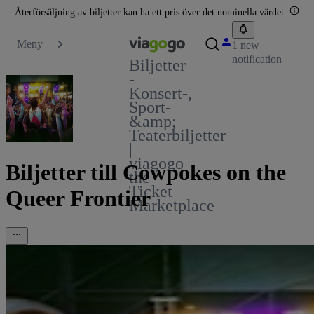
Återförsäljning av biljetter kan ha ett pris över det nominella värdet.
Meny
1 new
notification
Biljetter
-
Konsert-,
Sport-
&amp;
Teaterbiljetter
|
viagogo
Biljetter till Cowpokes on the
the
Ticket
Queer Frontier
Marketplace