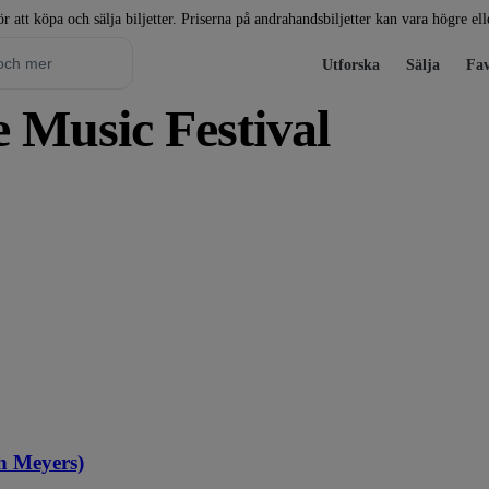
r att köpa och sälja biljetter. Priserna på andrahandsbiljetter kan vara högre el
Utforska
Sälja
Fav
pe Music Festival
th Meyers)