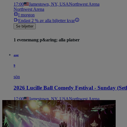
17:00
Jamestown, NY, USA
Northwest Arena
Northwest Arena
I morgon
Endast 2 % av alla biljetter kvar
Se biljetter
1 evenemang p&aring; alla platser
aug
9
sön
2026 Lucille Ball Comedy Festival - Sunday (Se
17:00
Jamestown, NY, USA
Northwest Arena
Northwest Arena
I morgon
Endast 2 % av alla biljetter kvar
Se biljetter