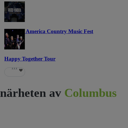
Voices of America Country Music Fest
36
Happy Together Tour
111
närheten av
Columbus