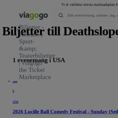
Vi är världens största marknadsplats fö
Biljetter -
Biljetter till Deathslo
Konsert-,
Sport-
&amp;
Teaterbiljetter
1 evenemang i USA
| viagogo
the Ticket
Marketplace
aug
9
sön
2026 Lucille Ball Comedy Festival - Sunday (Se