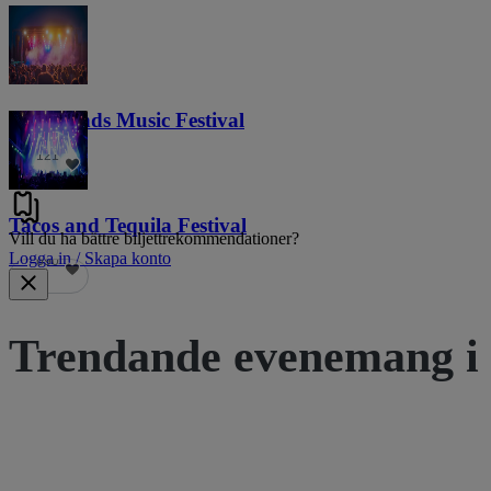
Lost Lands Music Festival
121
Tacos and Tequila Festival
Vill du ha bättre biljettrekommendationer?
Logga in / Skapa konto
690
Trendande evenemang i 