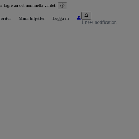
ler lägre än det nominella värdet.
oriter
Mina biljetter
Logga in
1 new notification