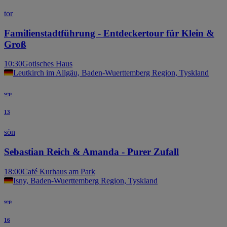
tor
Familienstadtführung - Entdeckertour für Klein &
Groß
10:30
Gotisches Haus
Leutkirch im Allgäu, Baden-Wuerttemberg Region, Tyskland
sep
13
sön
Sebastian Reich & Amanda - Purer Zufall
18:00
Café Kurhaus am Park
Isny, Baden-Wuerttemberg Region, Tyskland
sep
16