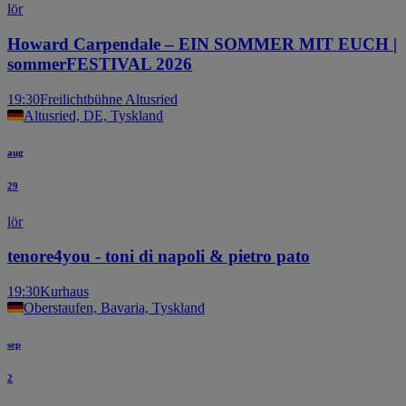
lör
Howard Carpendale – EIN SOMMER MIT EUCH |
sommerFESTIVAL 2026
19:30
Freilichtbühne Altusried
Altusried, DE, Tyskland
aug
29
lör
tenore4you - toni di napoli & pietro pato
19:30
Kurhaus
Oberstaufen, Bavaria, Tyskland
sep
2