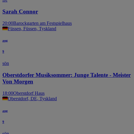
Sarah Connor
20:00
Barockgarten am Festspielhaus
Füssen, Füssen, Tyskland
aug
9
sön
Oberstdorfer Musiksommer: Junge Talente - Meister
Von Morgen
18:00
Oberstdorf Haus
Oberstdorf, DE, Tyskland
aug
9
sön