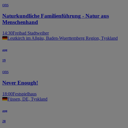
ons
Naturkundliche Familienführung - Natur aus
Menschenhand
14:30
Freibad Stadtweiher
Leutkirch im Allgäu, Baden-Wuerttemberg Region, Tyskland
aug
19
ons
Never Enough!
18:00
Festspielhaus
Füssen, DE, Tyskland
aug
20