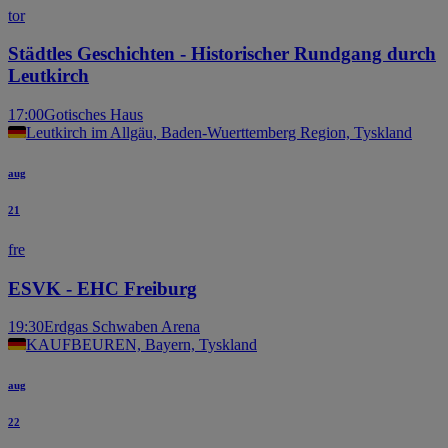
tor
Städtles Geschichten - Historischer Rundgang durch
Leutkirch
17:00
Gotisches Haus
Leutkirch im Allgäu, Baden-Wuerttemberg Region, Tyskland
aug
21
fre
ESVK - EHC Freiburg
19:30
Erdgas Schwaben Arena
KAUFBEUREN, Bayern, Tyskland
aug
22