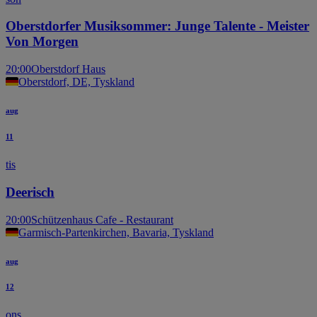
Oberstdorfer Musiksommer: Junge Talente - Meister
Von Morgen
20:00
Oberstdorf Haus
Oberstdorf, DE, Tyskland
aug
11
tis
Deerisch
20:00
Schützenhaus Cafe - Restaurant
Garmisch-Partenkirchen, Bavaria, Tyskland
aug
12
ons