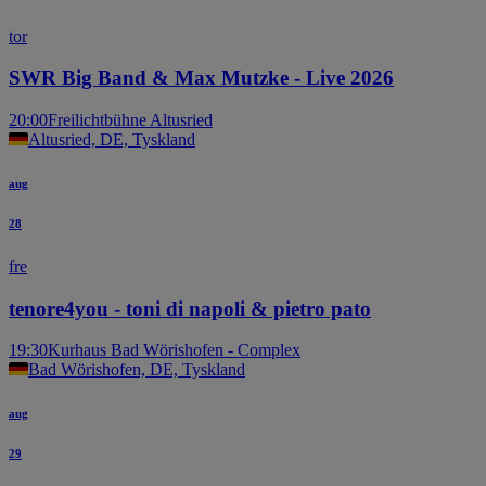
tor
SWR Big Band & Max Mutzke - Live 2026
20:00
Freilichtbühne Altusried
Altusried, DE, Tyskland
aug
28
fre
tenore4you - toni di napoli & pietro pato
19:30
Kurhaus Bad Wörishofen - Complex
Bad Wörishofen, DE, Tyskland
aug
29