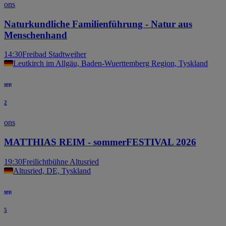
ons
Naturkundliche Familienführung - Natur aus
Menschenhand
14:30
Freibad Stadtweiher
Leutkirch im Allgäu, Baden-Wuerttemberg Region, Tyskland
sep
2
ons
MATTHIAS REIM - sommerFESTIVAL 2026
19:30
Freilichtbühne Altusried
Altusried, DE, Tyskland
sep
5