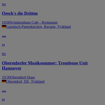
tor
Oesch's die Dritten
19:00
Schützenhaus Cafe - Restaurant
Garmisch-Partenkirchen, Bavaria, Tyskland
aug
14
fre
Oberstdorfer Musiksommer: Trombone Unit
Hannover
19:30
Oberstdorf Haus
Oberstdorf, DE, Tyskland
aug
19