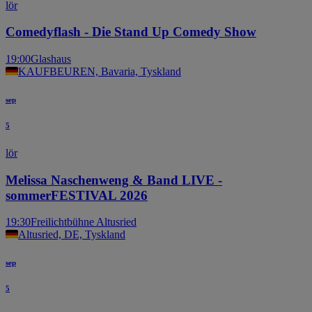
lör
Comedyflash - Die Stand Up Comedy Show
19:00
Glashaus
KAUFBEUREN, Bavaria, Tyskland
sep
5
lör
Melissa Naschenweng & Band LIVE -
sommerFESTIVAL 2026
19:30
Freilichtbühne Altusried
Altusried, DE, Tyskland
sep
5