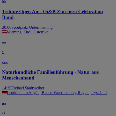
lör
Tribute Open Air - Oi&B Zucchero Celebration
Band
20:00
Sportplatz Untermieming
Mieming, Tirol, Österrike
sep
9
ons
Naturkundliche Familienführung - Natur aus
Menschenhand
14:30
Freibad Stadtweiher
Leutkirch im Allgäu, Baden-Wuerttemberg Region, Tyskland
sep
10