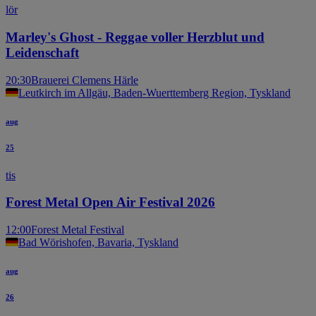
lör
Marley's Ghost - Reggae voller Herzblut und
Leidenschaft
20:30
Brauerei Clemens Härle
Leutkirch im Allgäu, Baden-Wuerttemberg Region, Tyskland
aug
25
tis
Forest Metal Open Air Festival 2026
12:00
Forest Metal Festival
Bad Wörishofen, Bavaria, Tyskland
aug
26