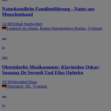
Naturkundliche Familienführung - Natur aus
Menschenhand
14:30
Freibad Stadtweiher
Leutkirch im Allgäu, Baden-Wuerttemberg Region, Tyskland
aug
12
ons
Oberstdorfer Musiksommer: Klavierduo Oskar:
Susanna De Secondi Und Elias Opferku
19:30
Oberstdorf Haus
Oberstdorf, DE, Tyskland
aug
13