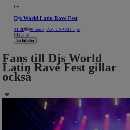
fre
Djs World Latin Rave Fest
21:00
Phoenix, AZ, USA
El Capri
El Capri
Se biljetter
Fans till Djs World
Latin Rave Fest gillar
också