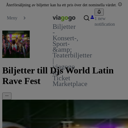
Återförsäljning av biljetter kan ha ett pris över det nominella värdet.
Meny
1 new
notification
Biljetter
-
Konsert-,
Sport-
&amp;
Teaterbiljetter
|
viagogo
Biljetter till Djs World Latin
the
Ticket
Rave Fest
Marketplace