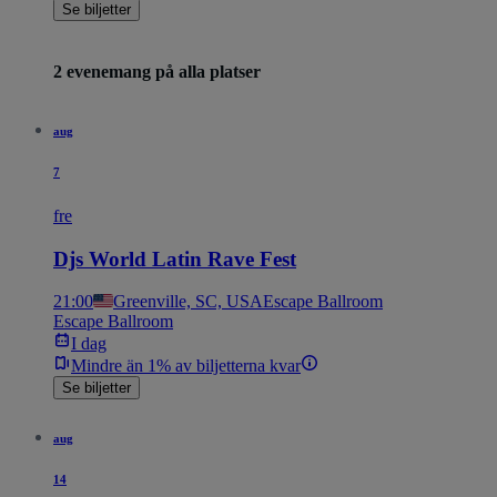
Se biljetter
2 evenemang på alla platser
aug
7
fre
Djs World Latin Rave Fest
21:00
Greenville, SC, USA
Escape Ballroom
Escape Ballroom
I dag
Mindre än 1% av biljetterna kvar
Se biljetter
aug
14