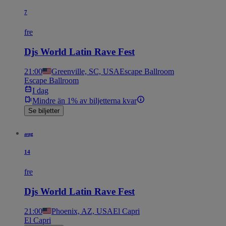
7
fre
Djs World Latin Rave Fest
21:00
Greenville, SC, USA
Escape Ballroom
Escape Ballroom
I dag
Mindre än 1% av biljetterna kvar
Se biljetter
aug
14
fre
Djs World Latin Rave Fest
21:00
Phoenix, AZ, USA
El Capri
El Capri