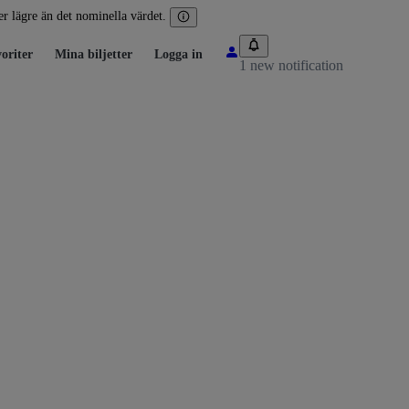
ler lägre än det nominella värdet.
oriter
Mina biljetter
Logga in
1 new notification