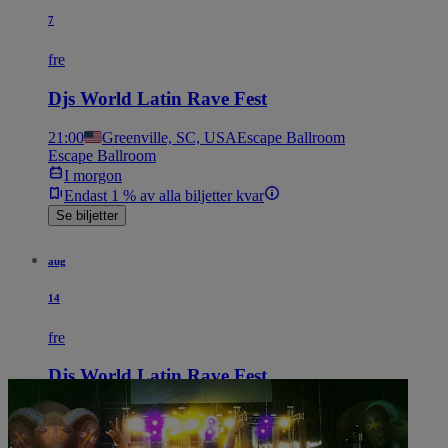
7
fre
Djs World Latin Rave Fest
21:00
Greenville, SC, USA
Escape Ballroom
Escape Ballroom
I morgon
Endast 1 % av alla biljetter kvar
Se biljetter
aug
14
fre
Djs World Latin Rave Fest
21:00
Phoenix, AZ, USA
El Capri
El Capri