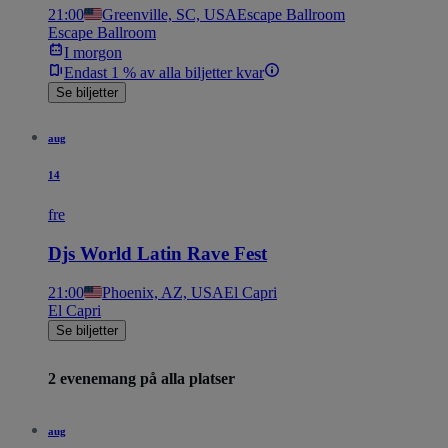
21:00
Greenville, SC, USA
Escape Ballroom
Escape Ballroom
I morgon
Endast 1 % av alla biljetter kvar
Se biljetter
aug
14
fre
Djs World Latin Rave Fest
21:00
Phoenix, AZ, USA
El Capri
El Capri
Se biljetter
2 evenemang på alla platser
aug