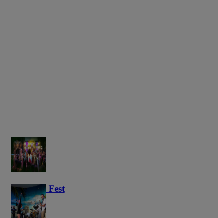
Haunted Fest
58