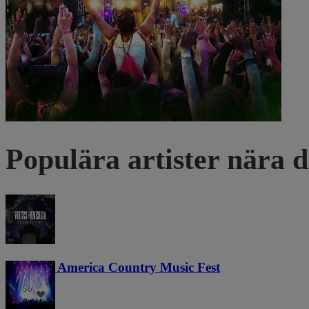
Se biljetter
Populära artister nära d
Voices of America Country Music Fest
36