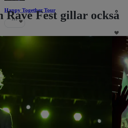
Happy Together Tour
n Rave Fest gillar också
111