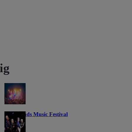
ig
Lost Lands Music Festival
121