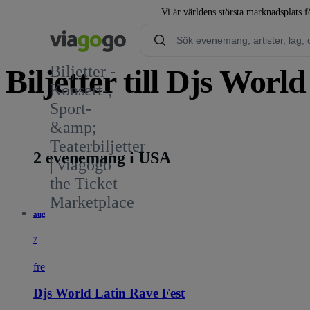
Vi är världens största marknadsplats fö
Biljetter -
Biljetter till Djs Worl
Konsert-,
Sport-
1
&amp;
Teaterbiljetter
2 evenemang i USA
| viagogo
the Ticket
Marketplace
aug
7
fre
Djs World Latin Rave Fest