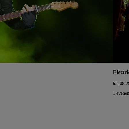
Electri
lör, 08-2
1 evenem