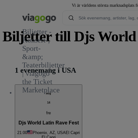
Vi är världens största marknadsplats fö
Biljetter -
Biljetter till Djs Worl
Konsert-,
Sport-
1
&amp;
Teaterbiljetter
1 evenemang i USA
| viagogo
the Ticket
Marketplace
aug
14
fre
Djs World Latin Rave Fest
21:00
Phoenix, AZ, USA
El Capri
El Capri