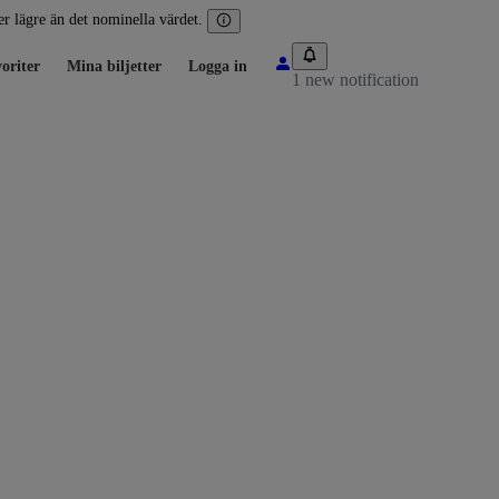
ler lägre än det nominella värdet.
oriter
Mina biljetter
Logga in
1 new notification