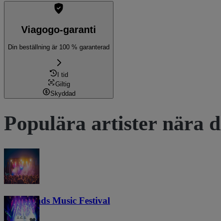
Viagogo-garanti
Din beställning är 100 % garanterad
I tid
Giltig
Skyddad
Populära artister nära d
Lost Lands Music Festival
121