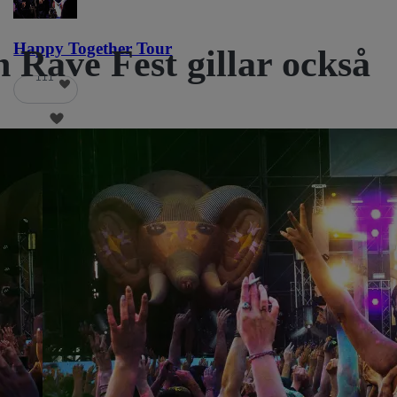
Happy Together Tour
n Rave Fest gillar också
111