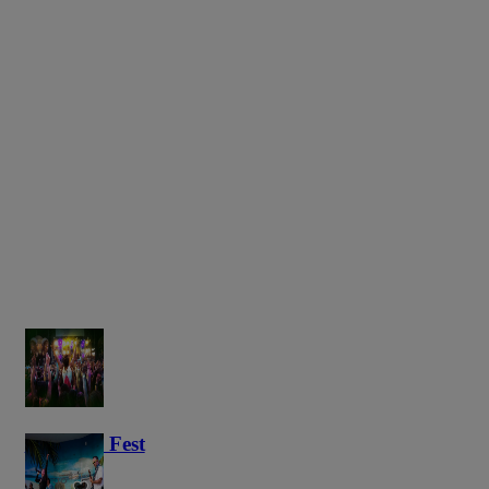
Haunted Fest
58