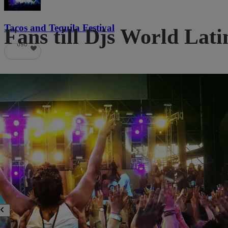
Tacos and Tequila Festival
Fans till Djs World Lati
690