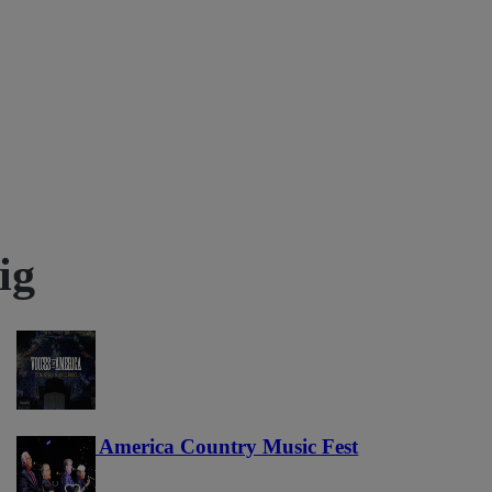
ig
Voices of America Country Music Fest
36