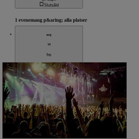
Slutsåld
1 evenemang p&aring; alla platser
aug
14
fre
Djs World Latin Rave Fest
21:00
Phoenix, AZ, USA
El Capri
El Capri
Slutsåld