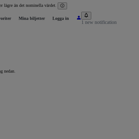
ler lägre än det nominella värdet.
oriter
Mina biljetter
Logga in
1 new notification
ng nedan.