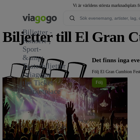
Vi är världens största marknadsplats fö
Biljetter -
Biljetter till El Gran
Konsert-,
Sport-
&amp;
Det finns inga e
Teaterbiljetter
Följ El Gran Cumbion Fest
| viagogo
the Ticket
Följ
Marketplace