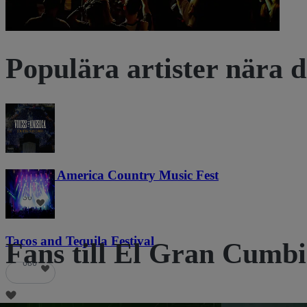
Populära artister nära d
Voices of America Country Music Fest
36
Tacos and Tequila Festival
Fans till El Gran Cumbio
686