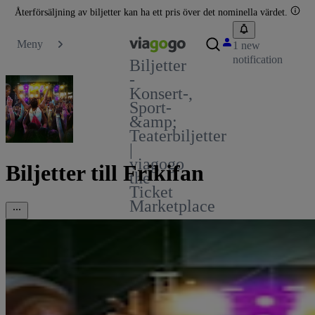
Återförsäljning av biljetter kan ha ett pris över det nominella värdet.
Meny
1 new
notification
Biljetter
-
Konsert-,
Sport-
&amp;
Teaterbiljetter
|
viagogo
Biljetter till Frikifan
the
Ticket
Marketplace