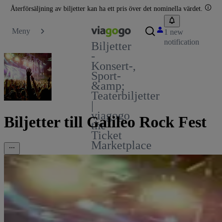
Återförsäljning av biljetter kan ha ett pris över det nominella värdet.
Meny
1 new
notification
Biljetter
-
Konsert-,
Sport-
&amp;
Teaterbiljetter
|
viagogo
Biljetter till Galileo Rock Fest
the
Ticket
Marketplace