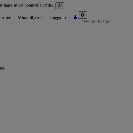
ler lägre än det nominella värdet.
oriter
Mina biljetter
Logga in
1 new notification
an.