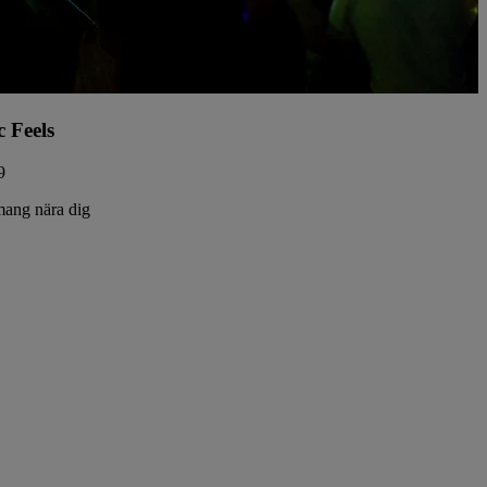
c Feels
9
ang nära dig