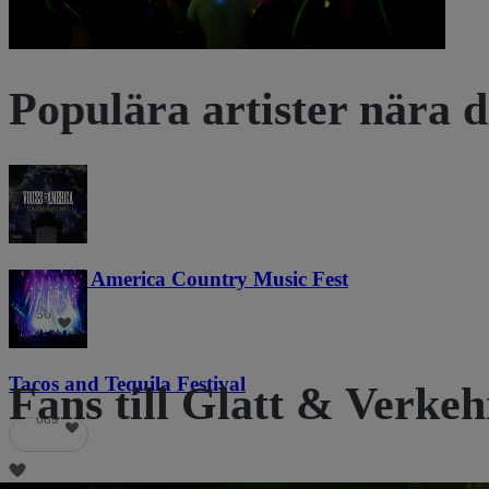
Populära artister nära d
Voices of America Country Music Fest
36
Tacos and Tequila Festival
Fans till Glatt & Verkeh
689