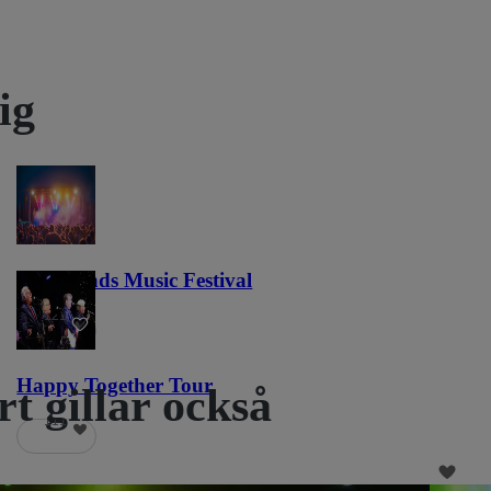
ig
Lost Lands Music Festival
121
Happy Together Tour
rt gillar också
111