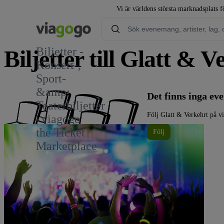
Vi är världens största marknadsplats fö
Biljetter -
Biljetter till Glatt & 
Konsert-,
Sport-
&amp;
Det finns inga e
Teaterbiljetter
Följ Glatt & Verkehrt på v
| viagogo
the Ticket
Följ
Marketplace