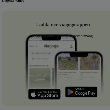
Legend Valley
Ladda ner viagogo-appen
Upptäck enkelt dina favoritevenemang