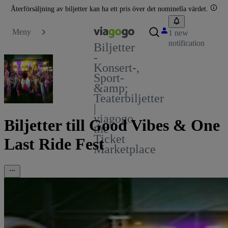
Återförsäljning av biljetter kan ha ett pris över det nominella värdet.
Meny
1 new
notification
Biljetter
-
Konsert-,
Sport-
&amp;
Teaterbiljetter
|
viagogo
Biljetter till Good Vibes & One
the
Ticket
Last Ride Fest
Marketplace