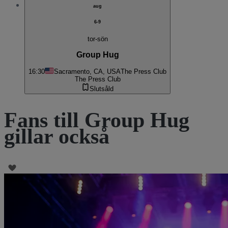
aug
6-9
tor-sön
Group Hug
16:30
Sacramento, CA, USA
The Press Club
The Press Club
Slutsåld
Fans till Group Hug
gillar också