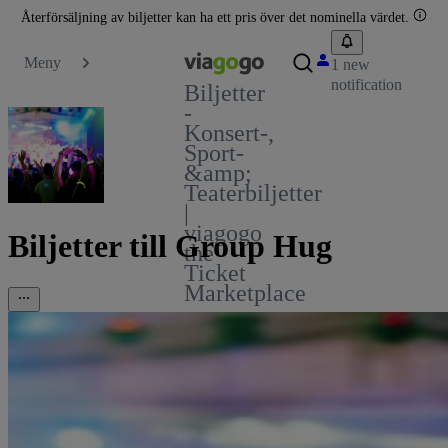
Återförsäljning av biljetter kan ha ett pris över det nominella värdet.
Meny
1 new
notification
Biljetter
-
Konsert-,
Sport-
&amp;
Teaterbiljetter
|
viagogo
Biljetter till Group Hug
the
Ticket
Marketplace