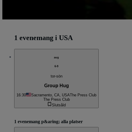
1 evenemang i USA
aug
6-9
tor-sön
Group Hug
16:30
Sacramento, CA, USA
The Press Club
The Press Club
Slutsåld
1 evenemang p&aring; alla platser