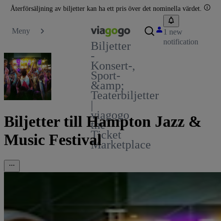
Återförsäljning av biljetter kan ha ett pris över det nominella värdet.
Meny
1 new
notification
Biljetter
-
Konsert-,
Sport-
&amp;
Teaterbiljetter
|
viagogo
Biljetter till Hampton Jazz &
the
Ticket
Music Festival
Marketplace