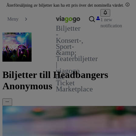
Återförsäljning av biljetter kan ha ett pris över det nominella värdet.
Meny
1 new
notification
Biljetter
-
Konsert-,
Sport-
&amp;
Teaterbiljetter
|
viagogo
Biljetter till Headbangers
the
Ticket
Anonymous
Marketplace