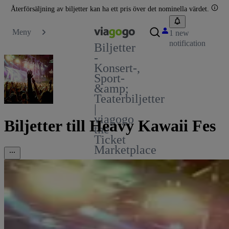
Återförsäljning av biljetter kan ha ett pris över det nominella värdet.
Meny
1 new
notification
Biljetter
-
Konsert-,
Sport-
&amp;
Teaterbiljetter
|
viagogo
Biljetter till Heavy Kawaii Fes
the
Ticket
Marketplace