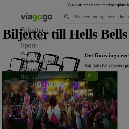
Vi är världens största marknadsplats fö
Biljetter -
Biljetter till Hells Bell
Konsert-,
Sport-
&amp;
Det finns inga ev
Teaterbiljetter
Följ Hells Bells Festival 
| viagogo
the Ticket
Följ
Marketplace