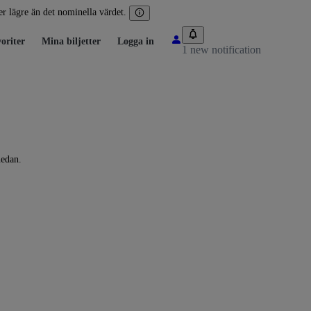
ler lägre än det nominella värdet.
oriter
Mina biljetter
Logga in
1 new notification
nedan.