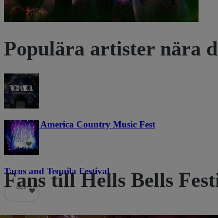
Populära artister nära d
Voices of America Country Music Fest
36
Tacos and Tequila Festival
Fans till Hells Bells Fest
689