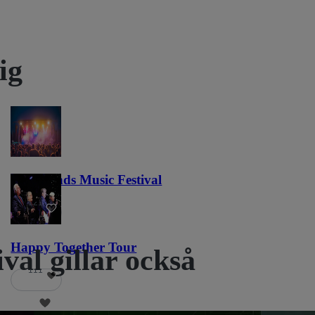
ig
Lost Lands Music Festival
121
Happy Together Tour
ival gillar också
111