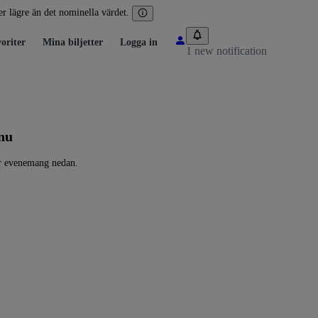
ler lägre än det nominella värdet.
oriter
Mina biljetter
Logga in
1 new notification
nu
er evenemang nedan.