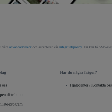
du våra
användarvillkor
och accepterar vår
integritetspolicy
. Du kan få SMS-avise
etag
Har du några frågor?
 oss
Hjälpcenter / Kontakta oss
en distribution
iliate-program