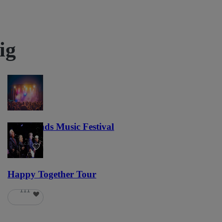
ig
Lost Lands Music Festival
121
Happy Together Tour
111