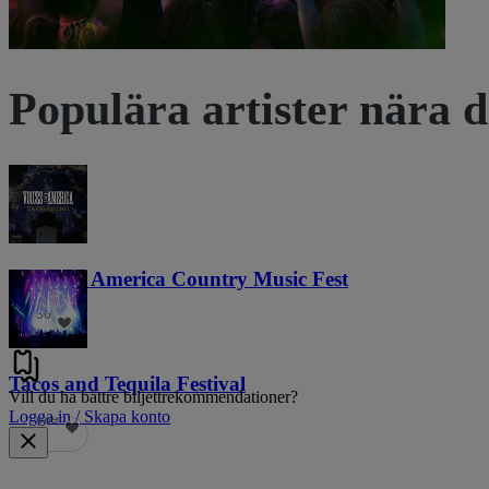
Populära artister nära d
Voices of America Country Music Fest
36
Tacos and Tequila Festival
Vill du ha bättre biljettrekommendationer?
Logga in / Skapa konto
689