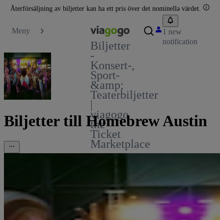
Återförsäljning av biljetter kan ha ett pris över det nominella värdet.
Meny
1 new
notification
Biljetter
-
Konsert-,
Sport-
&amp;
Teaterbiljetter
|
viagogo
Biljetter till Homebrew Austin
the
Ticket
Marketplace