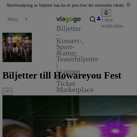
Återförsäljning av biljetter kan ha ett pris över det nominella värdet.
Meny
1 new
notification
Biljetter
-
Konsert-,
Sport-
&amp;
Teaterbiljetter
|
viagogo
Biljetter till Howareyou Fest
the
Ticket
Marketplace