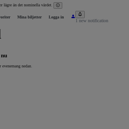
ler lägre än det nominella värdet.
oriter
Mina biljetter
Logga in
1 new notification
l
 nu
ler evenemang nedan.