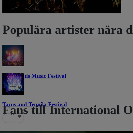
Populära artister nära d
Lost Lands Music Festival
121
Tacos and Tequila Festival
Fans till International 
691