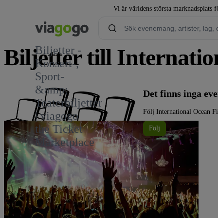
Vi är världens största marknadsplats fö
Biljetter -
Biljetter till Internat
Konsert-,
Sport-
&amp;
Det finns inga ev
Teaterbiljetter
Följ International Ocean F
| viagogo
the Ticket
Följ
Marketplace