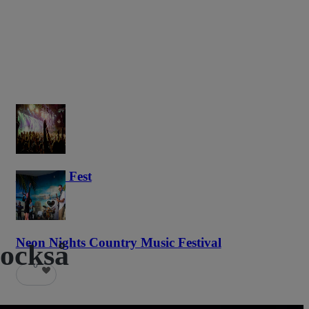
Haunted Fest
59
Neon Nights Country Music Festival
 också
6