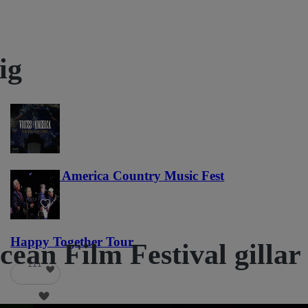
ig
Voices of America Country Music Fest
36
Happy Together Tour
Ocean Film Festival gillar
111