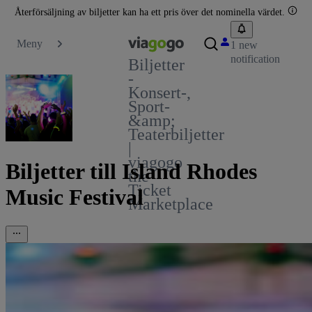
Återförsäljning av biljetter kan ha ett pris över det nominella värdet.
Meny
1 new
notification
Biljetter
-
Konsert-,
Sport-
&amp;
Teaterbiljetter
|
viagogo
Biljetter till Island Rhodes
the
Ticket
Music Festival
Marketplace