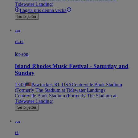
Tidewater Landing)
Lägsta pris denna vecka
Se biljetter
aug
15-16
lör-sön
Island Rhodes Music Festival - Saturday and
Sunday
13:00
Pawtucket, RI, USA
Centreville Bank Stadium
(Formerly The Stadium at Tidewater Landing)
Centreville Bank Stadium (Formerly The Stadium at
Tidewater Landing)
Se biljetter
aug
15