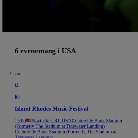
6 evenemang i USA
aug
15
lör
Island Rhodes Music Festival
13:00
Pawtucket, RI, USA
Centreville Bank Stadium
(Formerly The Stadium at Tidewater Landing)
Centreville Bank Stadium (Formerly The Stadium at
Tidewater Landing)