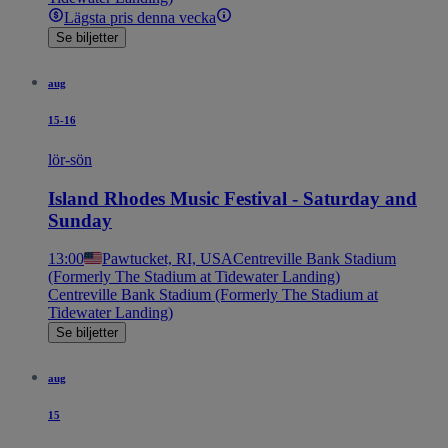
Lägsta pris denna vecka
Se biljetter
aug
15-16
lör-sön
Island Rhodes Music Festival - Saturday and
Sunday
13:00
Pawtucket, RI, USA
Centreville Bank Stadium
(Formerly The Stadium at Tidewater Landing)
Centreville Bank Stadium (Formerly The Stadium at
Tidewater Landing)
Se biljetter
aug
15