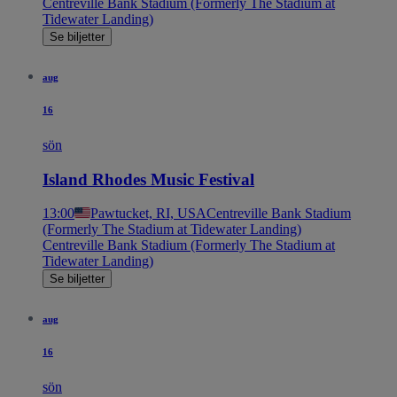
Centreville Bank Stadium (Formerly The Stadium at
Tidewater Landing)
Se biljetter
aug
16
sön
Island Rhodes Music Festival
13:00
Pawtucket, RI, USA
Centreville Bank Stadium
(Formerly The Stadium at Tidewater Landing)
Centreville Bank Stadium (Formerly The Stadium at
Tidewater Landing)
Se biljetter
aug
16
sön