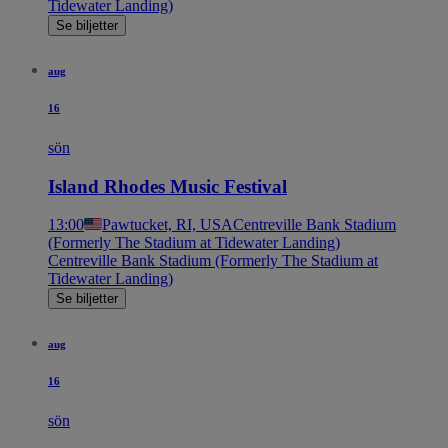
Tidewater Landing)
Se biljetter
aug
16
sön
Island Rhodes Music Festival
13:00
Pawtucket, RI, USA
Centreville Bank Stadium
(Formerly The Stadium at Tidewater Landing)
Centreville Bank Stadium (Formerly The Stadium at
Tidewater Landing)
Se biljetter
aug
16
sön