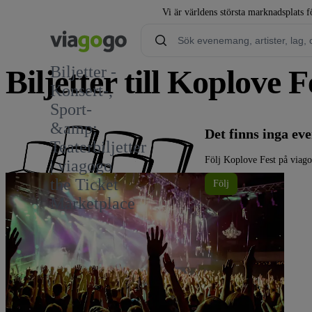
Vi är världens största marknadsplats fö
Biljetter -
Biljetter till Koplove F
Konsert-,
Sport-
&amp;
Det finns inga e
Teaterbiljetter
Följ Koplove Fest på viag
| viagogo
the Ticket
Följ
Marketplace