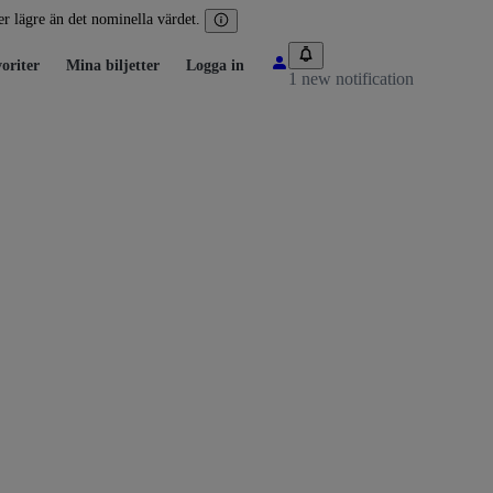
ler lägre än det nominella värdet.
oriter
Mina biljetter
Logga in
1 new notification