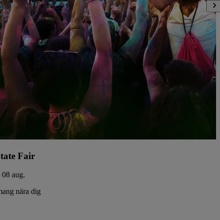
tate Fair
- 08 aug.
ang nära dig