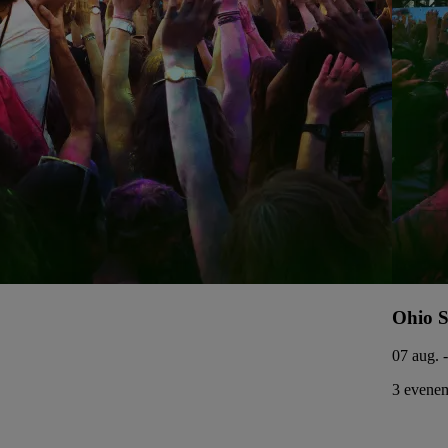
Ohio S
07 aug. 
3 evenem