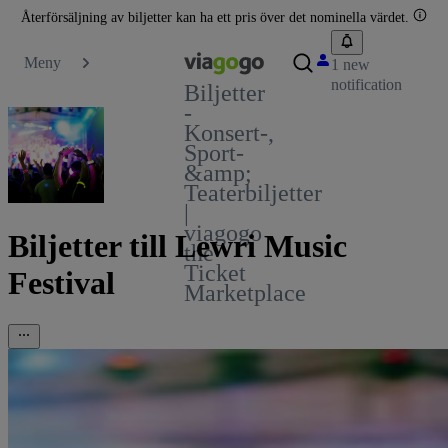
Återförsäljning av biljetter kan ha ett pris över det nominella värdet.
Meny
1 new
notification
Biljetter
-
Konsert-,
Sport-
&amp;
Teaterbiljetter
|
viagogo
Biljetter till Lewri Music
the
Ticket
Festival
Marketplace