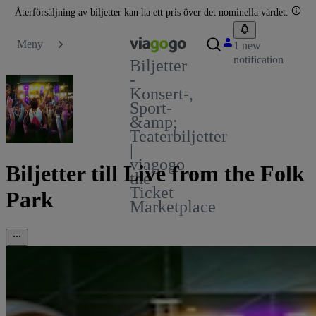
Återförsäljning av biljetter kan ha ett pris över det nominella värdet.
Meny
1 new
notification
Biljetter
-
Konsert-,
Sport-
&amp;
Teaterbiljetter
|
viagogo
Biljetter till Live from the Folk
the
Ticket
Park
Marketplace