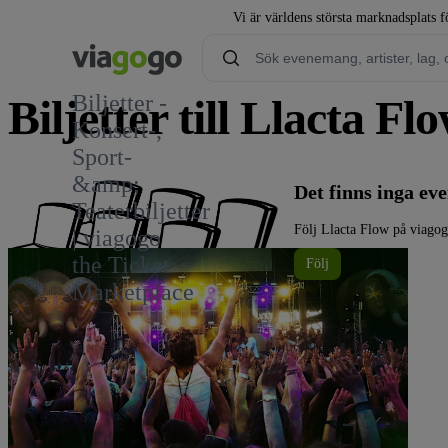
Vi är världens största marknadsplats fö
Biljetter -
Biljetter till Llacta Fl
Konsert-,
Sport-
1
&amp;
Det finns inga e
Teaterbiljetter
Följ Llacta Flow på viagog
| viagogo
the Ticket
Följ
Marketplace