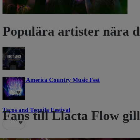
Populära artister nära d
Voices of America Country Music Fest
36
Tacos and Tequila Festival
Fans till Llacta Flow gil
690