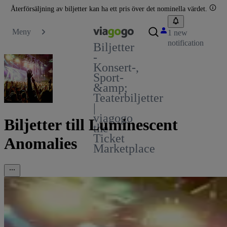
Återförsäljning av biljetter kan ha ett pris över det nominella värdet.
Meny
1 new
notification
Biljetter
-
Konsert-,
Sport-
&amp;
Teaterbiljetter
|
viagogo
Biljetter till Luminescent
the
Ticket
Anomalies
Marketplace