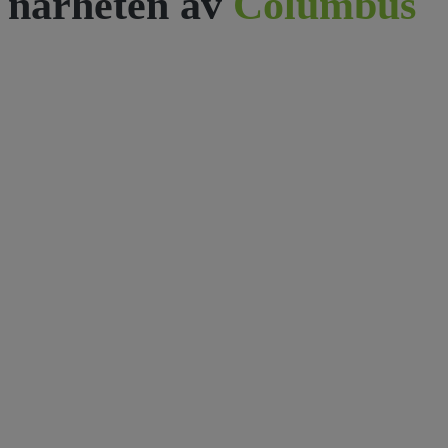
närheten av
Columbus