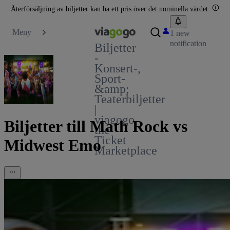
Återförsäljning av biljetter kan ha ett pris över det nominella värdet.
Meny
1 new
notification
Biljetter
-
Konsert-,
Sport-
&amp;
Teaterbiljetter
|
viagogo
Biljetter till Math Rock vs
the
Ticket
Midwest Emo
Marketplace