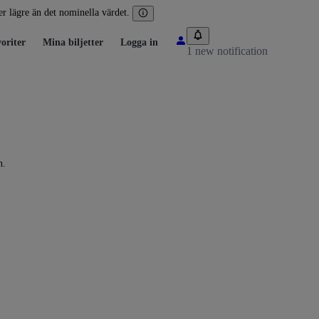
ler lägre än det nominella värdet.
oriter
Mina biljetter
Logga in
1 new notification
n.