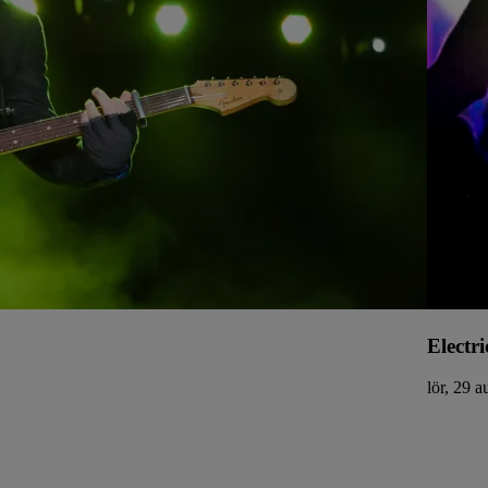
Electri
lör, 29 a