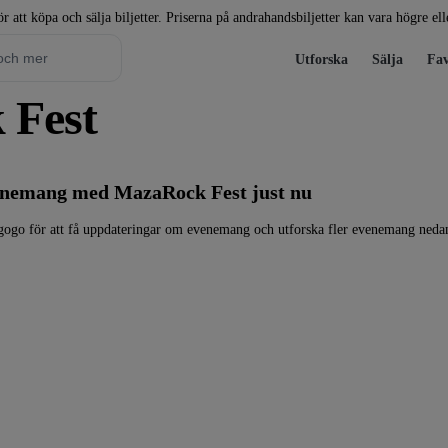
r att köpa och sälja biljetter. Priserna på andrahandsbiljetter kan vara högre el
Utforska
Sälja
Fav
k Fest
venemang med MazaRock Fest just nu
gogo för att få uppdateringar om evenemang och utforska fler evenemang neda