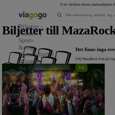
Vi är världens största marknadsplats fö
Biljetter -
Biljetter till MazaRoc
Konsert-,
Sport-
&amp;
Det finns inga e
Teaterbiljetter
Följ MazaRock Fest på via
| viagogo
the Ticket
Följ
Marketplace