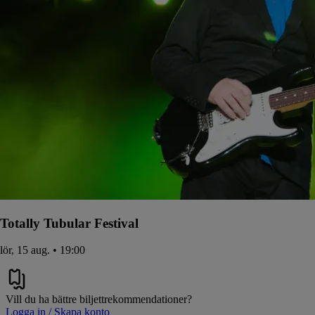
Totally Tubular Festival
lör, 15 aug. • 19:00
Vill du ha bättre biljettrekommendationer?
Logga in / Skapa konto