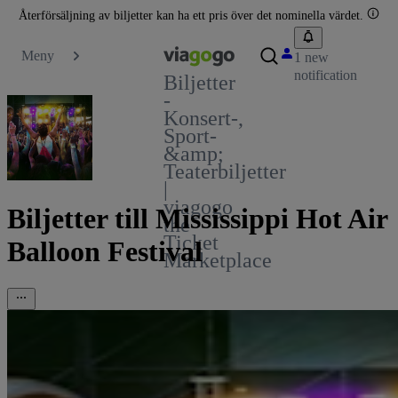
Återförsäljning av biljetter kan ha ett pris över det nominella värdet.
Meny
1 new
notification
Biljetter
-
Konsert-,
Sport-
&amp;
Teaterbiljetter
|
viagogo
Biljetter till Mississippi Hot Air
the
Ticket
Balloon Festival
Marketplace