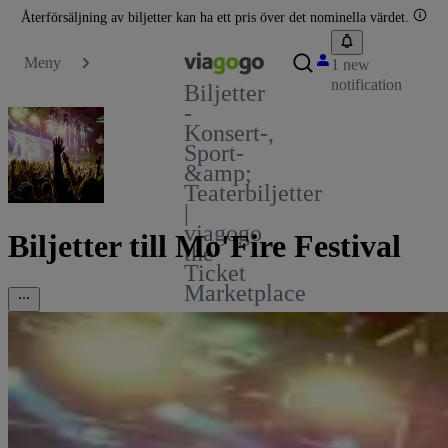
Återförsäljning av biljetter kan ha ett pris över det nominella värdet.
Meny
1 new
notification
Biljetter
-
Konsert-,
Sport-
&amp;
Teaterbiljetter
|
viagogo
Biljetter till Mo'Fire Festival
the
Ticket
Marketplace