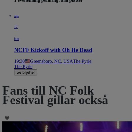
1 evenemang p&aring; alla platser
sep
17
tor
NCFF Kickoff with Oh He Dead
19:30
Greensboro, NC, USA
The Pyrle
The Pyrle
Se biljetter
Fans till NC Folk
Festival gillar också