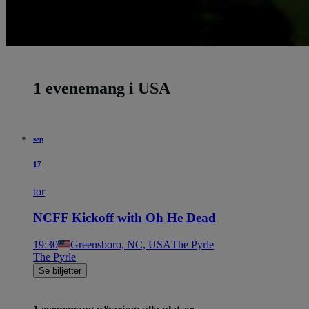
1 evenemang i USA
sep
17
tor
NCFF Kickoff with Oh He Dead
19:30
Greensboro, NC, USA
The Pyrle
The Pyrle
Se biljetter