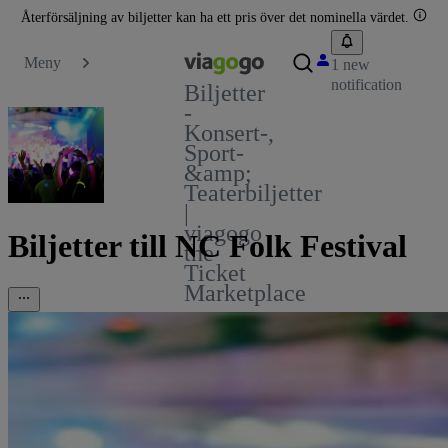
Återförsäljning av biljetter kan ha ett pris över det nominella värdet.
Meny
1 new
notification
Biljetter
-
Konsert-,
Sport-
&amp;
Teaterbiljetter
|
viagogo
Biljetter till NC Folk Festival
the
Ticket
Marketplace