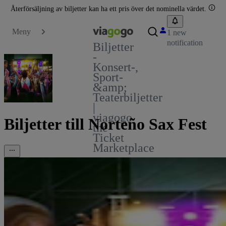
Återförsäljning av biljetter kan ha ett pris över det nominella värdet.
Meny
1 new
notification
Biljetter
-
Konsert-,
Sport-
&amp;
Teaterbiljetter
|
viagogo
Biljetter till Norteño Sax Fest
the
Ticket
Marketplace