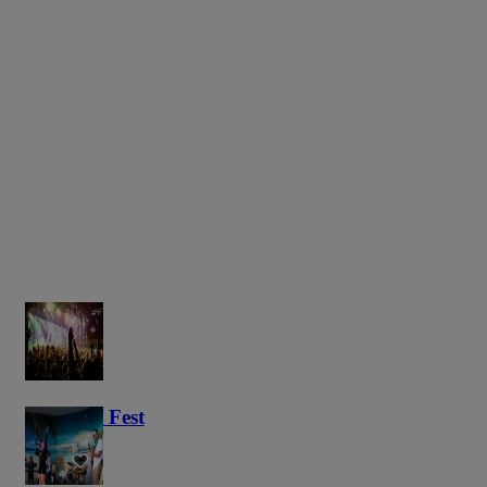
Haunted Fest
58