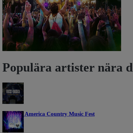
Se biljetter
Populära artister nära d
Voices of America Country Music Fest
36