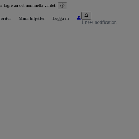
ler lägre än det nominella värdet.
oriter
Mina biljetter
Logga in
1 new notification