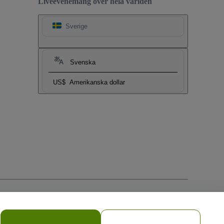
Liveevenemang över hela världen
Sverige
Svenska
US$
Amerikanska dollar