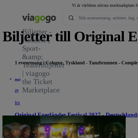
Vi är världens största marknadsplats fö
Biljetter -
Biljetter till Original
Konsert-,
Sport-
&amp;
1 evenemang i Cologne, Tyskland - Tanzbrunnen - Comple
Teaterbiljetter
| viagogo
maj
the Ticket
Marketplace
29
lör
Original Egerländer Festival 2027 - Deutschland
12:30
Cologne, Tyskland
Tanzbrunnen - Complex
Tanzbrunnen - Complex