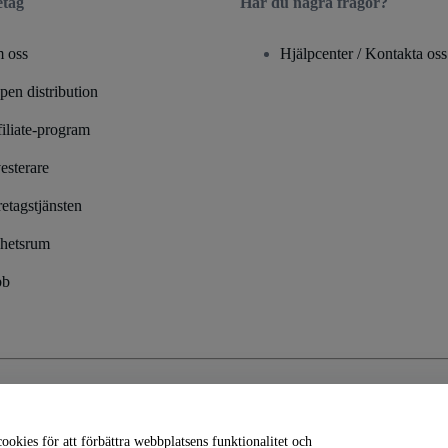
etag
Har du några frågor?
 oss
Hjälpcenter / Kontakta oss
en distribution
iliate-program
esterare
etagstjänsten
hetsrum
bb
ekretesspolicy
och
cookiepolicy
och
mobilsekretesspolicy
okies för att förbättra webbplatsens funktionalitet och