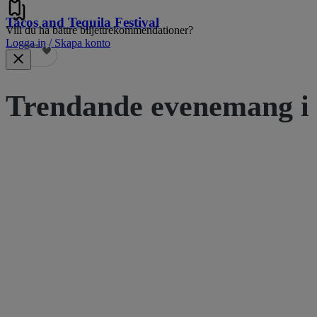
Tacos and Tequila Festival
Vill du ha bättre biljettrekommendationer?
Logga in / Skapa konto
689
Trendande evenemang i 