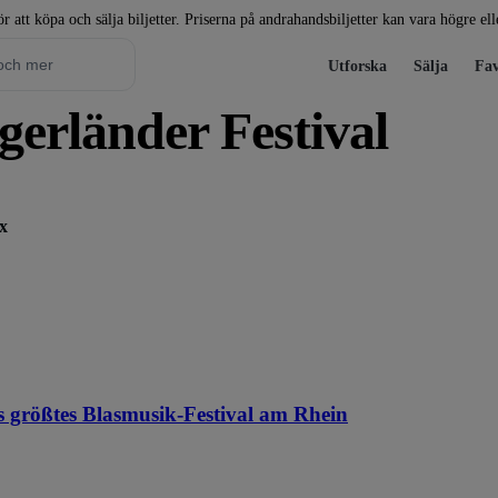
r att köpa och sälja biljetter. Priserna på andrahandsbiljetter kan vara högre el
Utforska
Sälja
Fav
 Egerländer Festival
x
s größtes Blasmusik-Festival am Rhein