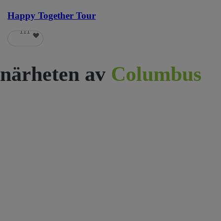
Happy Together Tour
111
närheten av
Columbus