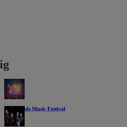
ig
Lost Lands Music Festival
121