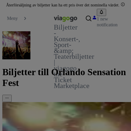
Återförsäljning av biljetter kan ha ett pris över det nominella värdet.
Meny
1 new
notification
Biljetter
-
Konsert-,
Sport-
&amp;
Teaterbiljetter
|
viagogo
Biljetter till Orlando Sensation
the
Ticket
Fest
Marketplace