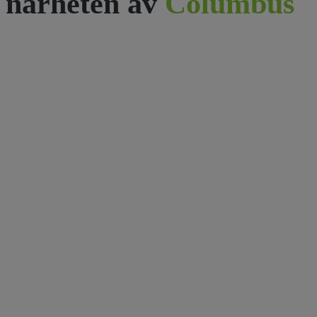
närheten av
Columbus