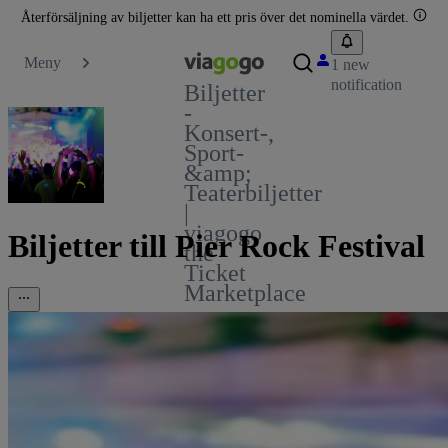
Återförsäljning av biljetter kan ha ett pris över det nominella värdet.
Meny
1 new
notification
Biljetter
-
Konsert-,
Sport-
&amp;
Teaterbiljetter
|
viagogo
Biljetter till Pier Rock Festival
the
Ticket
Marketplace