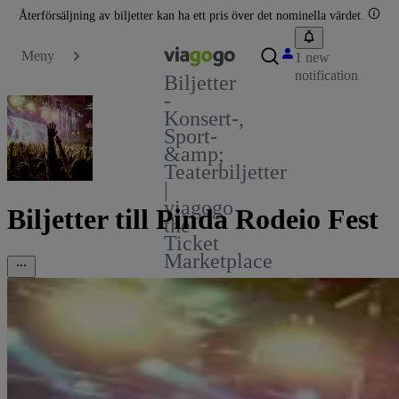
Återförsäljning av biljetter kan ha ett pris över det nominella värdet.
Meny
1 new
notification
Biljetter
-
Konsert-,
Sport-
&amp;
Teaterbiljetter
|
viagogo
Biljetter till Pinda Rodeio Fest
the
Ticket
Marketplace