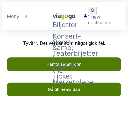
Meny
1 new
notification
Biljetter
-
Konsert-,
Sport-
Tyvärr. Det verkar som något gick fel.
&amp;
Teaterbiljetter
|
viagogo
Hämta sidan igen
the
Ticket
Marketplace
Gå till hemsidan