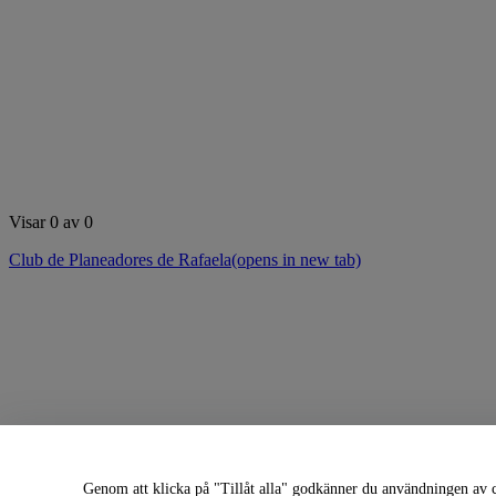
Visar 0 av 0
Club de Planeadores de Rafaela
(opens in new tab)
Genom att klicka på "Tillåt alla" godkänner du användningen av co