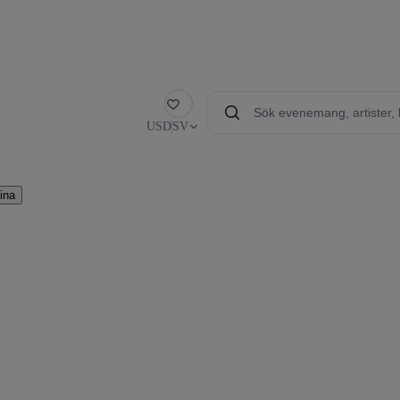
Favorit
USD
SV
ina