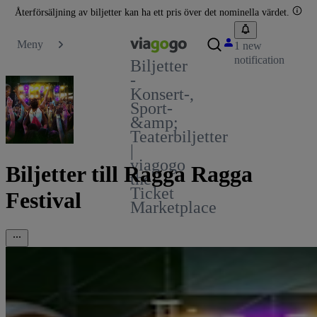
Återförsäljning av biljetter kan ha ett pris över det nominella värdet.
Meny
1 new
notification
Biljetter
-
Konsert-,
Sport-
&amp;
Teaterbiljetter
|
viagogo
Biljetter till Ragga Ragga
the
Ticket
Festival
Marketplace