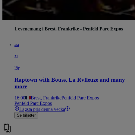
1 evenemang i Brest, Frankrike - Penfeld Parc Expos
okt
31
lör
Raptown with Bouss, La Rvfleuze and many
more
16:00
Brest, Frankrike
Penfeld Parc Expos
Penfeld Parc Expos
Lägsta pris denna vecka
Se biljetter