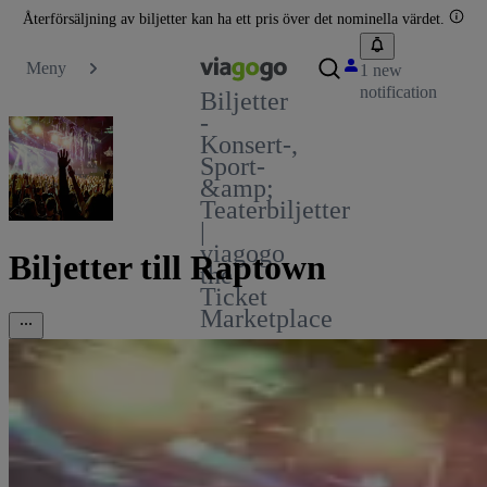
Återförsäljning av biljetter kan ha ett pris över det nominella värdet.
Meny
1 new
notification
Biljetter
-
Konsert-,
Sport-
&amp;
Teaterbiljetter
|
viagogo
Biljetter till Raptown
the
Ticket
Marketplace