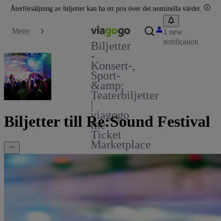
Återförsäljning av biljetter kan ha ett pris över det nominella värdet.
Meny
1 new
notification
Biljetter
-
Konsert-,
Sport-
&amp;
Teaterbiljetter
|
viagogo
Biljetter till Re:Sound Festival
the
Ticket
Marketplace