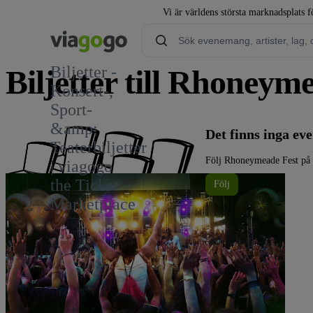
Vi är världens största marknadsplats fö
Biljetter -
Biljetter till Rhoneym
Konsert-,
Sport-
&amp;
Det finns inga e
Teaterbiljetter
Följ Rhoneymeade Fest på 
| viagogo
the Ticket
Följ
Marketplace