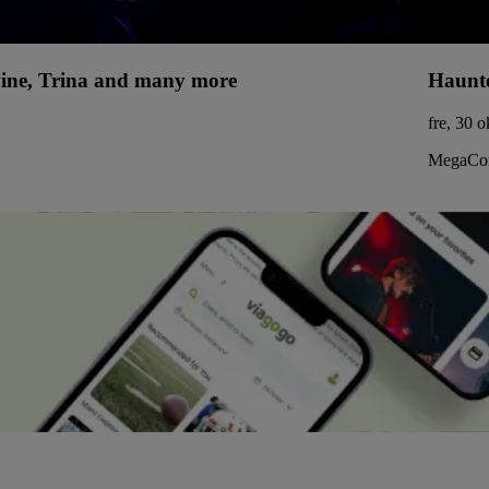
uwine, Trina and many more
Haunte
fre, 30 o
MegaCor