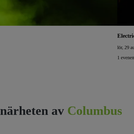
Electri
lör, 29 a
1 evenem
närheten av
Columbus