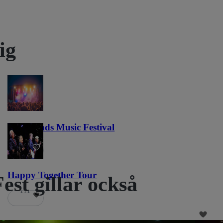
ig
Lost Lands Music Festival
121
Happy Together Tour
est gillar också
111