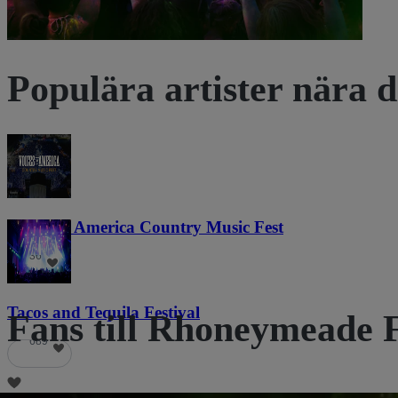
Populära artister nära d
Voices of America Country Music Fest
36
Tacos and Tequila Festival
Fans till Rhoneymeade F
689