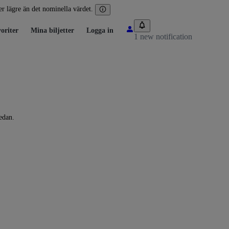
ler lägre än det nominella värdet.
oriter
Mina biljetter
Logga in
1 new notification
edan.