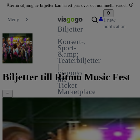
Återförsäljning av biljetter kan ha ett pris över det nominella värdet.
Meny
1 new
notification
Biljetter
-
Konsert-,
Sport-
&amp;
Teaterbiljetter
|
viagogo
Biljetter till Ritmo Music Fest
the
Ticket
Marketplace