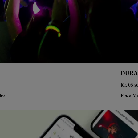
DURA
lör, 05 s
lex
Plaza Me