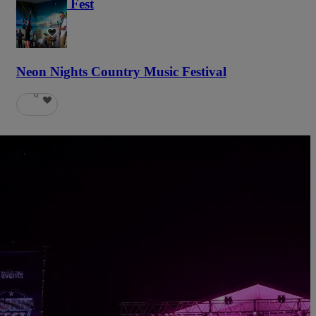
Haunted Fest
59
Neon Nights Country Music Festival
6