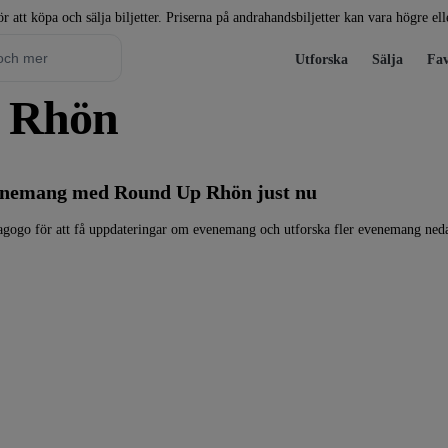
r att köpa och sälja biljetter. Priserna på andrahandsbiljetter kan vara högre el
Utforska
Sälja
Fav
p Rhön
venemang med Round Up Rhön just nu
gogo för att få uppdateringar om evenemang och utforska fler evenemang ned