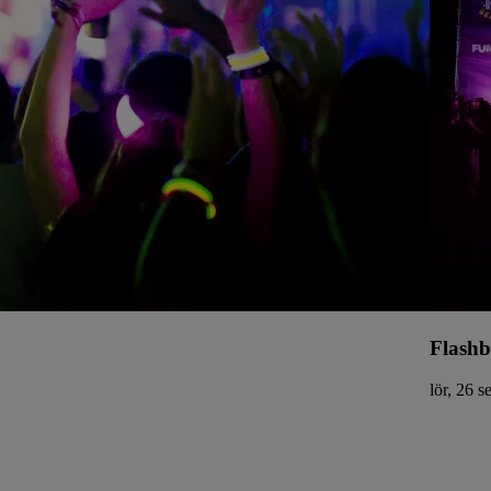
Flashb
lör, 26 s