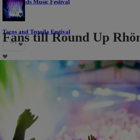
Lost Lands Music Festival
121
Tacos and Tequila Festival
Fans till Round Up Rhön
691