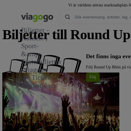
Vi är världens största marknadsplats fö
Biljetter -
Biljetter till Round U
Konsert-,
Sport-
&amp;
Det finns inga e
Teaterbiljetter
Följ Round Up Rhön på via
| viagogo
the Ticket
Följ
Marketplace