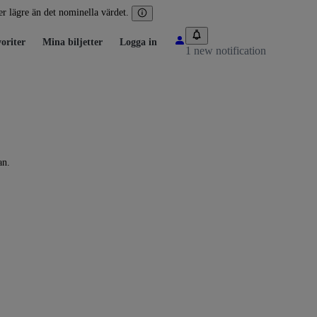
ler lägre än det nominella värdet.
oriter
Mina biljetter
Logga in
1 new notification
an.