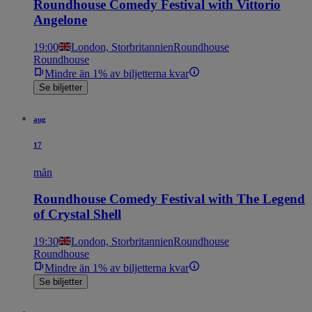
Roundhouse Comedy Festival with Vittorio
Angelone
19:00
London, Storbritannien
Roundhouse
Roundhouse
Mindre än 1% av biljetterna kvar
Se biljetter
aug
17
mån
Roundhouse Comedy Festival with The Legend
of Crystal Shell
19:30
London, Storbritannien
Roundhouse
Roundhouse
Mindre än 1% av biljetterna kvar
Se biljetter