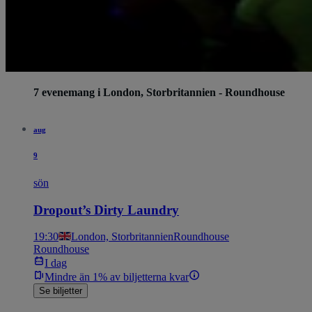
7 evenemang i London, Storbritannien - Roundhouse
aug
9
sön
Dropout’s Dirty Laundry
19:30
London, Storbritannien
Roundhouse
Roundhouse
I dag
Mindre än 1% av biljetterna kvar
Se biljetter