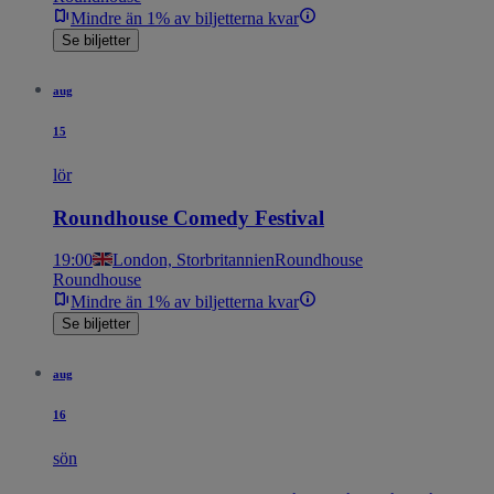
Mindre än 1% av biljetterna kvar
Se biljetter
aug
15
lör
Roundhouse Comedy Festival
19:00
London, Storbritannien
Roundhouse
Roundhouse
Mindre än 1% av biljetterna kvar
Se biljetter
aug
16
sön