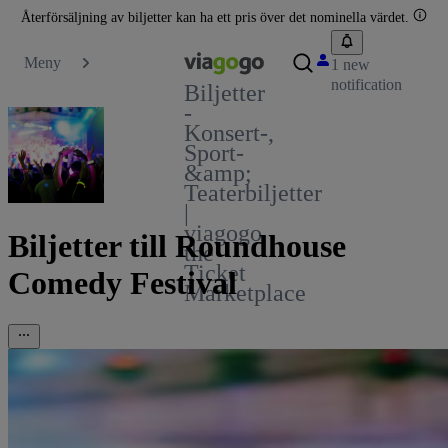
Återförsäljning av biljetter kan ha ett pris över det nominella värdet.
Meny
1 new
notification
Biljetter
-
Konsert-,
Sport-
&amp;
Teaterbiljetter
|
viagogo
Biljetter till Roundhouse
the
Ticket
Comedy Festival
Marketplace