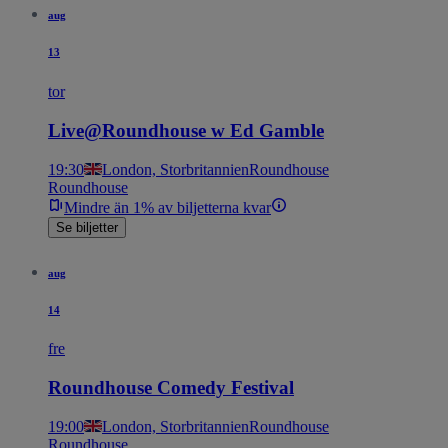
aug
13
tor
Live@Roundhouse w Ed Gamble
19:30
London, Storbritannien
Roundhouse
Roundhouse
Mindre än 1% av biljetterna kvar
Se biljetter
aug
14
fre
Roundhouse Comedy Festival
19:00
London, Storbritannien
Roundhouse
Roundhouse